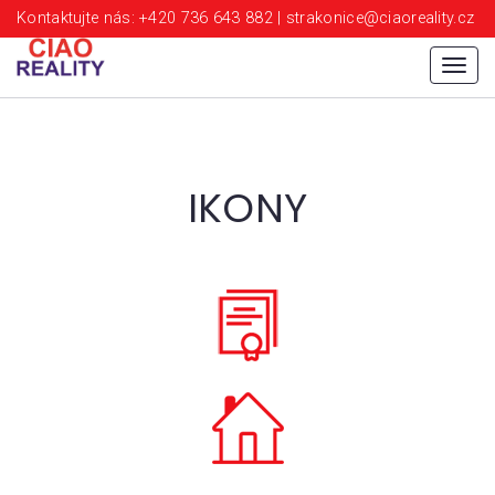
Kontaktujte nás: +420 736 643 882 | strakonice@ciaoreality.cz
Menu
IKONY