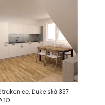
trakonice, Dukelská 337
JATO