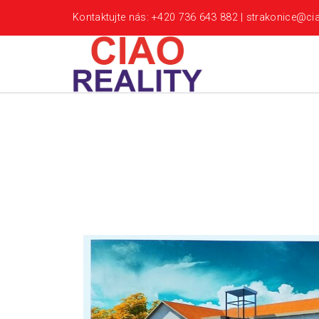
Kontaktujte nás: +420 736 643 882 | strakonice@cia