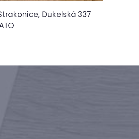
trakonice, Dukelská 337
JATO