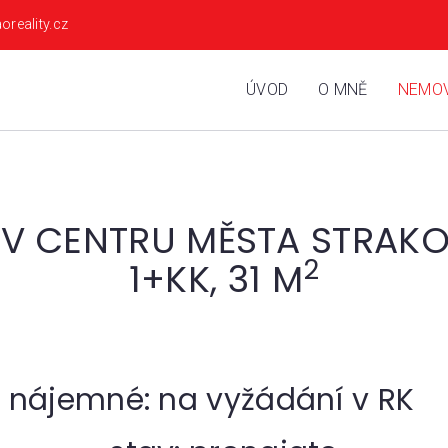
oreality.cz
ÚVOD
O MNĚ
NEMOV
V CENTRU MĚSTA STRAKON
2
1+KK, 31 M
nájemné: na vyžádání v RK