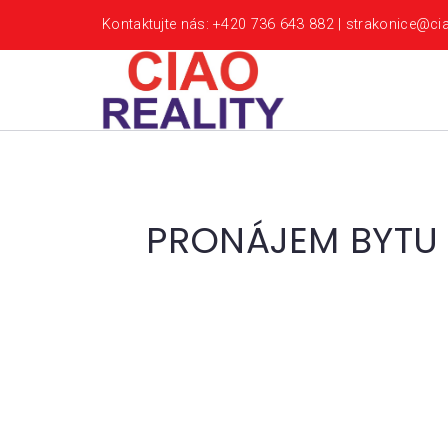
Kontaktujte nás: +420 736 643 882 | strakonice@cia
PRONÁJEM BYTU 