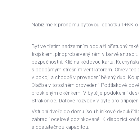
Nabízíme k pronájmu bytovou jednotku 1+KK o 
Byt ve třetím nadzemním podlaží přístupný tak
trojsklem, plnoprobarvený rám v barvě antracit
bezpečnostní. Klíč na kódovou kartu. Kuchyňsk
s podpůrným střešním ventilátorem. Ohřev teplé
v pokoji a chodbě v provedení bělený dub. Ko
Dlažba v totožném provedení. Podtlakové odvě
proskleným okénkem. V bytě je podokenní desko
Strakonice. Datové rozvody v bytě pro připojení 
Vstupní dveře do domu jsou hliníkové dvoukří
zábradlí ocelové pozinkované. K dispozici kočá
s dostatečnou kapacitou.