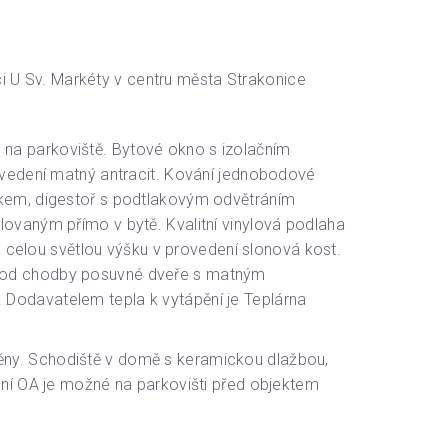
 U Sv. Markéty v centru města Strakonice
 na parkoviště. Bytové okno s izolačním
rovedení matný antracit. Kování jednobodové
zákem, digestoř s podtlakovým odvětráním
lovaným přímo v bytě. Kvalitní vinylová podlaha
celou světlou výšku v provedení slonová kost.
jí od chodby posuvné dveře s matným
 Dodavatelem tepla k vytápění je Teplárna
ěny. Schodiště v domě s keramickou dlažbou,
ání OA je možné na parkovišti před objektem