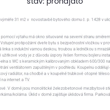
stav: pronajato
výměře 31 m2 v novostavbě bytového domu č. p. 1428 v ulici
é pomocí výtahu má okno situované na severní stranu směrem
. Vstupní protipožární dveře bytu s bezpečnostní vložkou v p
á linka s indukční varnou deskou, troubou a ledničkou s mra
 užitkové vody je z důvodu úspory řešen formou bojleru insta
upelna s WC s keramickým kalibrovaným obkladem 600/300 na 
trání ventilátorem zapuštěným v podhledu. Koupelnu oddělu
vý radiátor, na chodbě a v koupelně trubkové otopné těleso.
na internet a TV.
dlové. V domě jsou monolitické železobetonové mezibytové st
rkárna/kolárna. Úklid v domě zajišťuje úklidová firma. Parkov